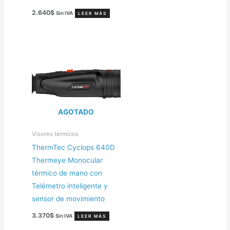
2.640
$
Sin IVA
LEER MÁS
AGOTADO
Visores térmicos
ThermTec Cyclops 640D
Thermeye Monocular
térmico de mano con
Telémetro inteligente y
sensor de movimiento
3.370
$
Sin IVA
LEER MÁS