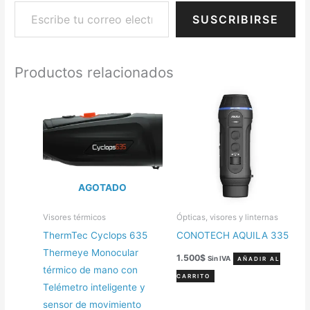
SUSCRIBIRSE
Productos relacionados
AGOTADO
Visores térmicos
Ópticas, visores y linternas
ThermTec Cyclops 635
CONOTECH AQUILA 335
Thermeye Monocular
1.500
$
Sin IVA
AÑADIR AL
térmico de mano con
CARRITO
Telémetro inteligente y
sensor de movimiento