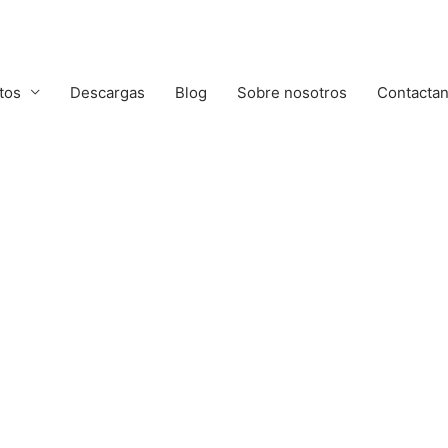
Te damos la bienvenida a MFV Armería
tos
Descargas
Blog
Sobre nosotros
Contacta