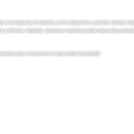
a la arquería, la cacería, el tiro deportivo y airsoft. Somos re
rna y térmica. Además, tenemos nuestra propia marca de produc
eramos que encuentres lo que estás buscando!