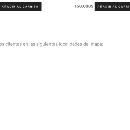
150.000
$
AÑADIR AL CARRITO
AÑADIR AL CARRI
 clientes en las siguientes localidades del mapa: