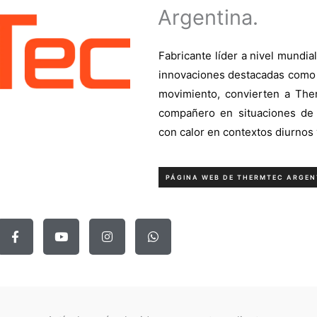
Argentina.
Fabricante líder a nivel mundia
innovaciones destacadas como l
movimiento, convierten a Th
compañero en situaciones de d
con calor en contextos diurnos
PÁGINA WEB DE THERMTEC ARGEN
F
Y
I
W
a
o
n
h
c
u
s
a
e
t
t
t
b
u
a
s
o
b
g
a
o
e
r
p
k
a
p