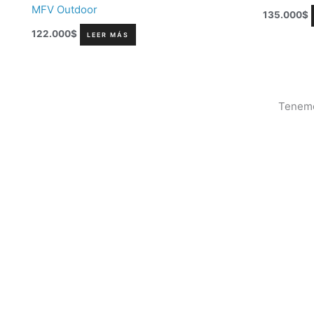
MFV Outdoor
135.000
$
122.000
$
LEER MÁS
Tenemos