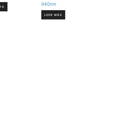
940nm
TO
LEER MÁS