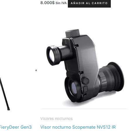
8.000
$
Sin IVA
AÑADIR AL CARRITO
Visores nocturnos
o FieryDeer Gen3
Visor nocturno Scopemate NVS12 IR