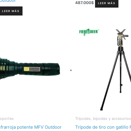
Outdoor
487.000
$
LEER MÁS
LEER MÁS
Soportes
Trípodes, bípodes y accesorios
nfrarroja potente MFV Outdoor
Trípode de tiro con gatill