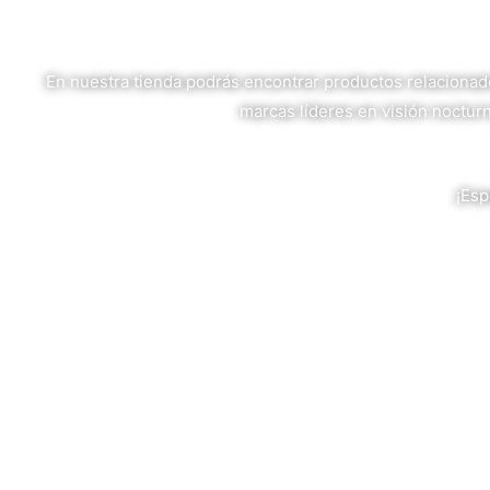
En nuestra tienda podrás encontrar productos relacionados 
marcas líderes en visión noctu
¡Esp