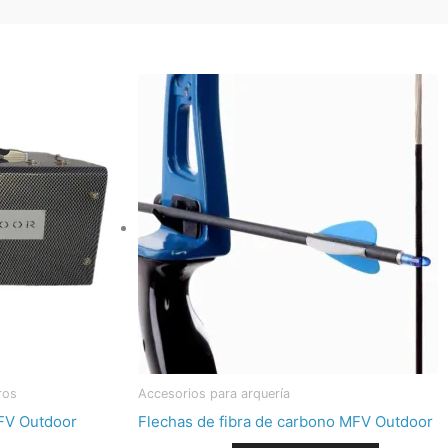
O
ros
Accesorios para arquería
FV Outdoor
Flechas de fibra de carbono MFV Outdoor