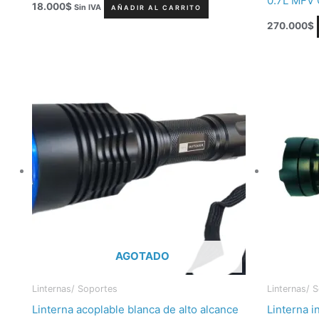
0.7L MFV 
18.000
$
Sin IVA
AÑADIR AL CARRITO
270.000
$
AGOTADO
Linternas/ Soportes
Linternas/ 
Linterna acoplable blanca de alto alcance
Linterna i