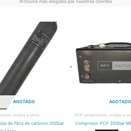
-
m
Artículos más elegidos por nuestros clientes
f
AGOTADO
AGOTAD
sores, scubas y otros
PCP compresores, scubas y ot
uba de fibra de carbono 300bar
Compresor PCP 300bar M