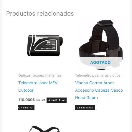
Productos relacionados
AGOTADO
Ópticas, visores y linternas
Telémetros, cámaras y otros
Telémetro láser MFV
Vincha Correa Arnes
Outdoor
Accesorio Cabeza Casco
Head Gopro
110.000
$
Sin IVA
AÑADIR AL
CARRITO
LEER MÁS