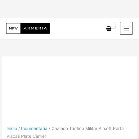
Ir
al
contenido
Escribe tu correo electrónico…
Inicio
/
Indumentaria
/ Chaleco Táctico Militar Airsoft Porta
Placas Plate Carrier